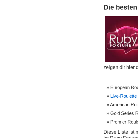
Die besten
zeigen dir hier
European Rou
Live-Roulette
American Rou
Gold Series R
Premier Roule
Diese Liste ist 