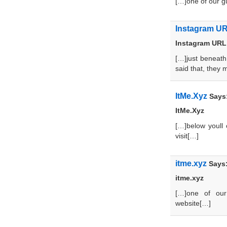
[…]one of our g
Instagram UR
Instagram URL
[…]just beneath
said that, they 
ItMe.Xyz
Says
ItMe.Xyz
[…]below youll
visit[…]
itme.xyz
Says
itme.xyz
[…]one of our
website[…]