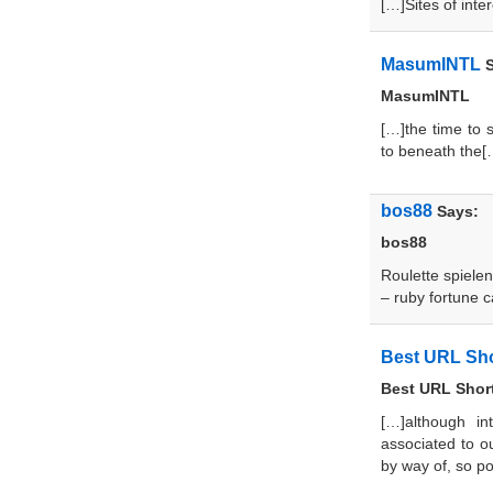
[…]Sites of inte
MasumINTL
S
MasumINTL
[…]the time to s
to beneath the[
bos88
Says:
bos88
Roulette spielen
– ruby fortune c
Best URL Sh
Best URL Shor
[…]although in
associated to ou
by way of, so p