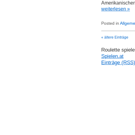
Amerikanischen 
weiterlesen »
Posted in
Allgeme
« ältere Einträge
Roulette spiel
Spielen.at
Einträge (RSS