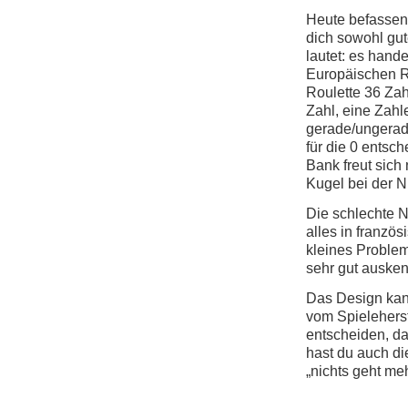
Heute befassen
dich sowohl gut
lautet: es hande
Europäischen Ro
Roulette 36 Zah
Zahl, eine Zahl
gerade/ungerade
für die 0 entsc
Bank freut sich
Kugel bei der Nu
Die schlechte N
alles in französ
kleines Problem
sehr gut ausken
Das Design kann
vom Spieleherste
entscheiden, da
hast du auch di
„nichts geht meh