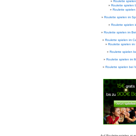
Roulette spielen
Roulette spielen 
Roulette spielen
Roulette spielen im Sp
Roulette spielen 
Roulette spielen im Be
Roulette spielen im C
Roulette spielen im
Roulette spielen b
Roulette spielen im 
Roulette spielen bei 
Auf Roulette-spielen.at er