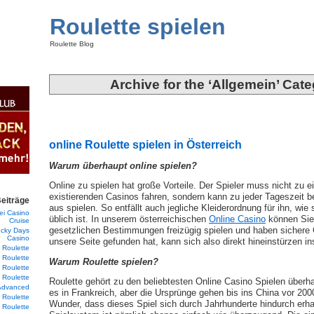
Roulette spielen
Roulette Blog
Archive for the ‘Allgemein’ Cat
online Roulette spielen in Österreich
Warum überhaupt online spielen?
Online zu spielen hat große Vorteile. Der Spieler muss nicht zu 
existierenden Casinos fahren, sondern kann zu jeder Tageszeit
eiträge
aus spielen. So entfällt auch jegliche Kleiderordnung für ihn, wie 
ei Casino
üblich ist. In unserem österreichischen
Online Casino
können Sie
Cruise
gesetzlichen Bestimmungen freizügig spielen und haben sicher
ucky Days
Casino
unsere Seite gefunden hat, kann sich also direkt hineinstürzen i
 Roulette
 Roulette
Warum Roulette spielen?
 Roulette
 Roulette
Roulette gehört zu den beliebtesten Online Casino Spielen überh
 Advanced
es in Frankreich, aber die Ursprünge gehen bis ins China vor 200
 Roulette
Wunder, dass dieses Spiel sich durch Jahrhunderte hindurch erha
 Roulette