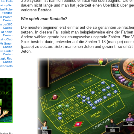
Spielsystem ist nämlich ebenso einfach wie überzeugend. Die e
 bei Guts
dauern nicht lange und man hat jederzeit einen Überblick über 
bei myBet
 bei Ruby
verlorene Beträge.
Fortune
in Palace
Wie spielt man Roulette?
Casino
im bet365
Die meisten beginnen erst einmal auf die so genannten „einfach
Casino
setzen. In diesem Fall spielt man beispielsweise eine der Farbe
t-at-home
Casino
Andere wählen gerade beziehungsweise ungerade Zahlen. Eine Va
asinoClub
Spiel besteht darin, entweder auf die Zahlen 1-18 (manque) oder 
 Mr Green
(passe) zu setzen. Setzt man einen Jeton und gewinnt, so erhält
Casino
Jeton.
ei Dunder
Casino
Magic Red
Casino
Videoslots
haltet Ihr